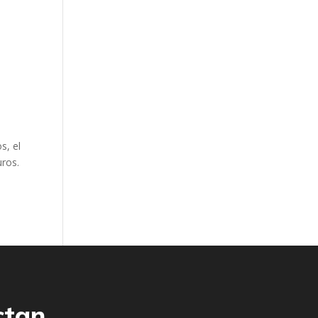
s, el
uros.
ctan