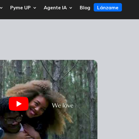
Pyme UP
Agente IA
Blog
Lánzame