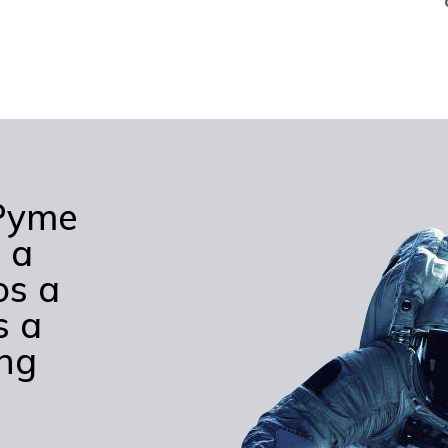
 Pyme
 a
os a
s a
ing