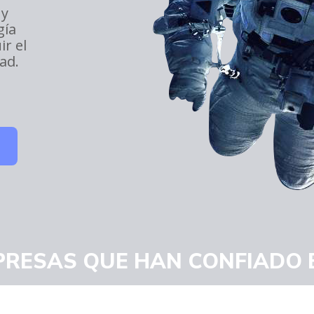
 y
gía
ir el
dad.
RESAS QUE HAN CONFIADO