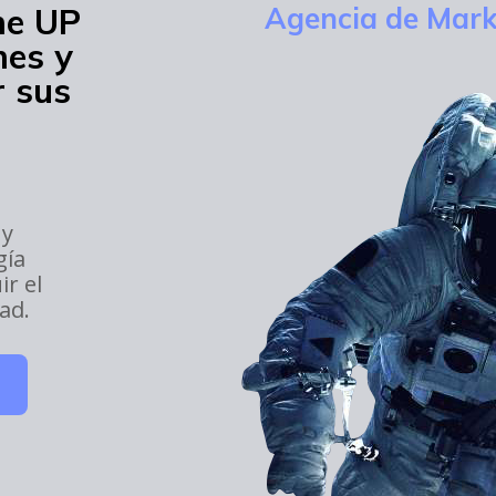
me UP
Agencia de Mark
mes y
 sus
 y
gía
ir el
dad.