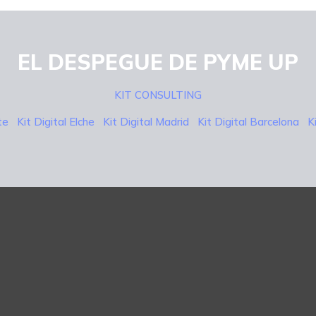
EL DESPEGUE DE PYME UP
KIT CONSULTING
nte
Kit Digital Elche
Kit Digital Madrid
Kit Digital Barcelona
K