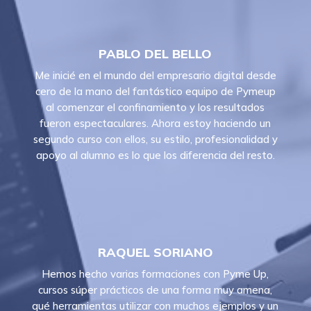
PABLO DEL BELLO
Me inicié en el mundo del empresario digital desde
cero de la mano del fantástico equipo de Pymeup
al comenzar el confinamiento y los resultados
fueron espectaculares. Ahora estoy haciendo un
segundo curso con ellos, su estilo, profesionalidad y
apoyo al alumno es lo que los diferencia del resto.
RAQUEL SORIANO
Hemos hecho varias formaciones con Pyme Up,
cursos súper prácticos de una forma muy amena,
qué herramientas utilizar con muchos ejemplos y un